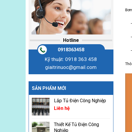
Bơm
– Đ
– Đ
Hotline
0918363458
– Đ
Kỹ thuật: 0918 363 458
Thô
giaitrinuoc@gmail.com
SẢN PHẨM MỚI
Lắp Tủ Điện Công Nghiệp
Liên hệ
Thiết Kế Tủ Điện Công
Nghiệp