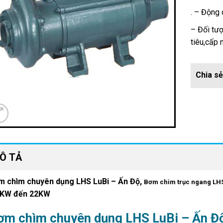
. – Động 
– Đối tượ
tiêu,cấp
Ô TẢ
m chìm chuyên dụng LHS LuBi – Ấn Độ,
Bơm chìm trục ngang LHS
2KW đến 22KW
ơm chìm chuyên dụng LHS LuBi – Ấn Đ