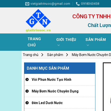
Skip
vietgiaitrinuoc@gmail.com
0918363458
to
content
CÔNG TY TNHH
Chất Lượn
TRANG
GIỚI THIỆU
SẢN PHẨM
CHỦ
Trang chủ
Sản phẩm
Máy Bơm Nước Chuyên 
DANH MỤC SẢN PHẨM
Vòi Phun Nước Tạo Hình
Máy Bơm Nước Chuyên Dụng
Đèn Led Dưới Nước