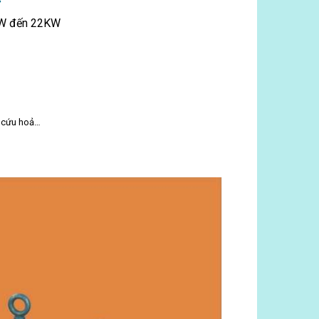
2KW đến 22KW
t,cứu hoả…