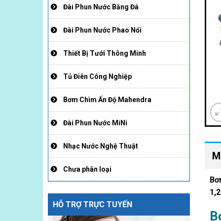
Đài Phun Nước Bằng Đá
Đài Phun Nước Phao Nổi
Thiết Bị Tưới Thông Minh
Tủ Điên Công Nghiệp
Bơm Chìm Ấn Độ Mahendra
Đài Phun Nước MiNi
Nhạc Nước Nghệ Thuật
M
Chưa phân loại
Bơ
1,
HỖ TRỢ TRỰC TUYẾN
B