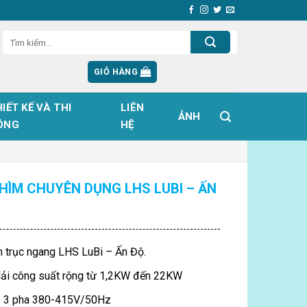
GIỎ HÀNG
IẾT KẾ VÀ THI
LIÊN
ẢNH
ÔNG
HỆ
HÌM CHUYÊN DỤNG LHS LUBI – ẤN
 trục ngang LHS LuBi – Ấn Độ.
ải công suất rộng từ 1,2KW đến 22KW
p 3 pha 380-415V/50Hz