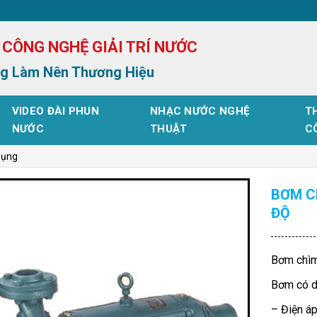
 CÔNG NGHỆ GIẢI TRÍ NƯỚC
g Làm Nên Thương Hiệu
VIDEO ĐÀI PHUN
NHẠC NƯỚC NGHỆ
TH
NƯỚC
THUẬT
C
Dụng
BƠM C
ĐỘ
Bơm chìm
Bơm có d
– Điện á