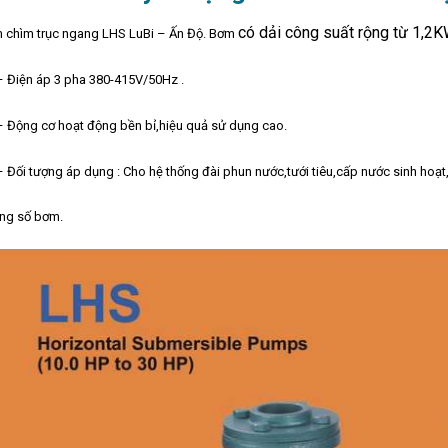
có dải công suất rộng từ 1,
 chìm trục ngang LHS LuBi – Ấn Độ. Bơm
iện áp 3 pha 380-415V/50Hz .
ộng cơ hoạt động bền bỉ,hiệu quả sử dụng cao.
ối tượng áp dụng : Cho hệ thống đài phun nước,tưới tiêu,cấp nước sinh hoạ
ng số bơm.