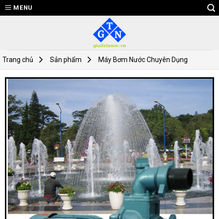
Skip
MENU
to
content
Trang chủ
Sản phẩm
Máy Bơm Nước Chuyên Dụng