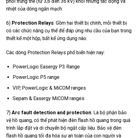
phối trung thế (từ 3,6 đến 36 kV) khỏi những tác động và
nhiệt của dòng ngắn mạch.
6)
Protection Relays
: Gồm hai thiết bị chính, mỗi thiết bị
có các chức năng cụ thể để đáp ứng nhu cầu của bạn trong
thiết kế một hộp, bất kể ứng dụng nào.
Các dòng Protection Relays phổ biến hiện nay:
PowerLogic Easergy P3 Range
PowerLogic P5 range
VIP, PowerLogic & MiCOM ranges
Sepam & Easergy MiCOM ranges
7)
Arc fault detection and protection
: Là bộ phận bảo
vệ hồ quang, có thể phát hiện đèn flash hồ quang trong quá
trình lắp đặt và di chuyển bộ ngắt cấp liệu. Bảo vệ đèn
flash hồ quang tối đa hóa sự an toàn của con người và