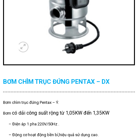
BƠM CHÌM TRỤC ĐỨNG PENTAX – DX
Bơm chìm trục đứng Pentax
– Ý.
có dải công suất rộng từ 1,05KW đến 1,35KW
Bơm
– Điện áp 1 pha 220V/50Hz .
– Động cơ hoạt động bền bỉ,hiệu quả sử dụng cao.