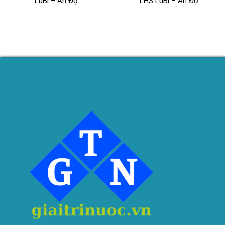
LuBi – Ấn Độ
LHS LuBi – Ấn Độ