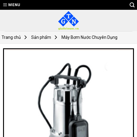
Skip
MENU
to
content
Trang chủ
Sản phẩm
Máy Bơm Nước Chuyên Dụng