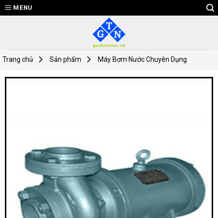
Skip
MENU
to
content
Trang chủ
Sản phẩm
Máy Bơm Nước Chuyên Dụng