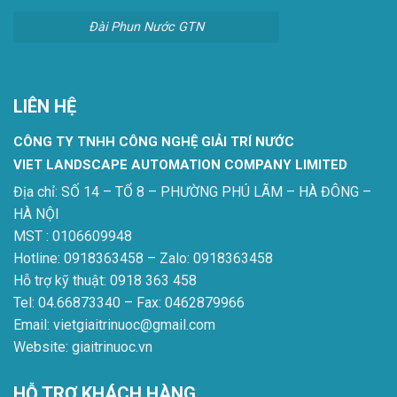
Đài Phun Nước GTN
LIÊN HỆ
CÔNG TY TNHH CÔNG NGHỆ GIẢI TRÍ NƯỚC
VIET LANDSCAPE AUTOMATION COMPANY LIMITED
Địa chỉ: SỐ 14 – TỔ 8 – PHƯỜNG PHÚ LÃM – HÀ ĐÔNG –
HÀ NỘI
MST : 0106609948
Hotline: 0918363458 – Zalo: 0918363458
Hỗ trợ kỹ thuật: 0918 363 458
Tel: 04.66873340 – Fax: 0462879966
Email: vietgiaitrinuoc@gmail.com
Website: giaitrinuoc.vn
HỖ TRỢ KHÁCH HÀNG