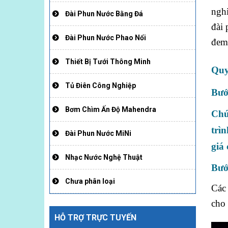
ngh
Đài Phun Nước Bằng Đá
đài 
Đài Phun Nước Phao Nổi
đem 
Thiết Bị Tưới Thông Minh
Quy
Tủ Điên Công Nghiệp
Bướ
Bơm Chìm Ấn Độ Mahendra
Chú
trì
Đài Phun Nước MiNi
giá
Nhạc Nước Nghệ Thuật
Bướ
Chưa phân loại
Các 
cho 
HỖ TRỢ TRỰC TUYẾN