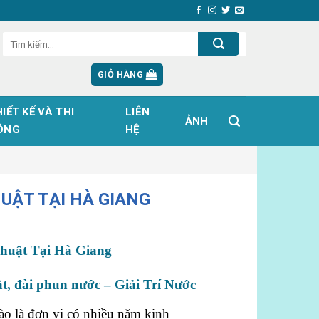
GIỎ HÀNG
IẾT KẾ VÀ THI
LIÊN
ẢNH
ÔNG
HỆ
UẬT TẠI HÀ GIANG
huật Tại Hà Giang
ật, đài phun nước – Giải Trí Nước
ào là đơn vị có nhiều năm kinh