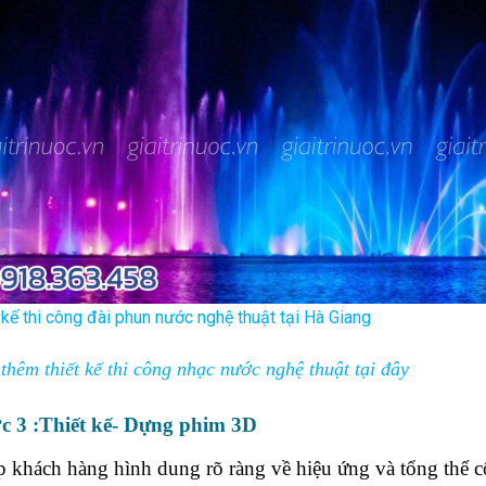
t kế thi công đài phun nước nghệ thuật tại Hà Giang
thêm thiết kế thi công nhạc nước nghệ thuật tại đây
c 3 :Thiết kế- Dựng phim 3D
 khách hàng hình dung rõ ràng về hiệu ứng và tổng thể c