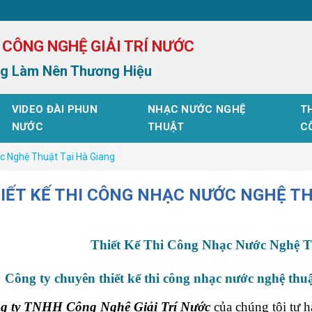
 CÔNG NGHỆ GIẢI TRÍ NƯỚC
g Làm Nên Thương Hiệu
VIDEO ĐÀI PHUN
NHẠC NƯỚC NGHỆ
TH
NƯỚC
THUẬT
C
c Nghệ Thuật Tại Hà Giang
IẾT KẾ THI CÔNG NHẠC NƯỚC NGHỆ TH
Thiết Kế Thi Công Nhạc Nước Nghệ T
Công ty chuyên thiết kế thi công nhạc nước nghệ thu
g ty TNHH Công Nghệ Giải Trí Nước
của chúng tôi tự h