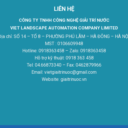
LIÊN HỆ
CÔNG TY TNHH CÔNG NGHỆ GIẢI TRÍ NƯỚC
VIET LANDSCAPE AUTOMATION COMPANY LIMITED
Địa chỉ: SỐ 14 – TỔ 8 – PHƯỜNG PHÚ LÃM – HÀ ĐÔNG – HÀ NỘ
MST : 0106609948
Hotline: 0918363458 – Zalo: 0918363458
Hỗ trợ kỹ thuật: 0918 363 458
Tel: 04.66873340 – Fax: 0462879966
Email: vietgiaitrinuoc@gmail.com
Website: giaitrinuoc.vn