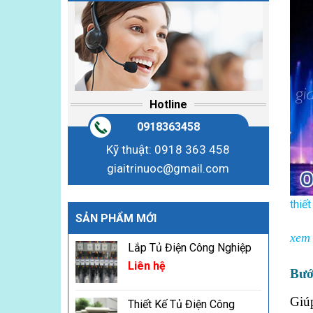
Hotline
0918363458
Kỹ thuật: 0918 363 458
giaitrinuoc@gmail.com
thiế
SẢN PHẨM MỚI
xem 
Lắp Tủ Điện Công Nghiệp
Liên hệ
Bướ
Giúp
Thiết Kế Tủ Điện Công