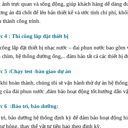
 ảnh trực quan và sống động, giúp khách hàng dễ dàng đưa
ng án đã chốt để lên bản thiết kế và ước tính chi phí, khố
 thành công trình.
 4 : Thi công lắp đặt thiết bị
công lắp đặt thiết bị nhạc nước – đai phun nước bao gồm vi
chìm, hệ thống đường ống,.. đảm bảo tất cả các thiết bị đ
c 5 :Chạy test -bàn giao dự án
khi hoàn thành, chúng tôi sẽ vận hành thử dự án hệ thống 
 của đài phun nước ,đảm bảo hoạt động tốt.hướng dẫn vậ
c 6 :Bảo trì, bảo dưỡng:
trì, bảo dưỡng hệ thống định kỳ để đảm bảo hoạt động hi
hư hỏng, thay thế vật tư tiêu hao theo định kỳ.