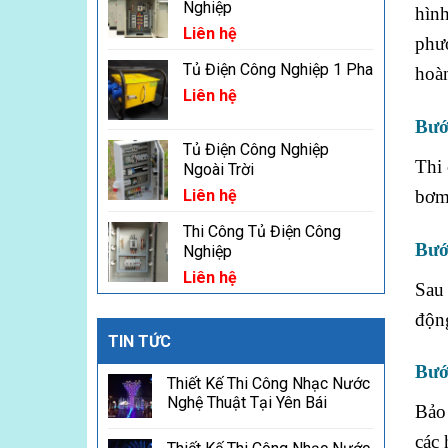
Nghiệp
hình
Liên hệ
phươ
Tủ Điện Công Nghiệp 1 Pha
hoàn
Liên hệ
Bước
Tủ Điện Công Nghiệp
Thi 
Ngoài Trời
bơm 
Liên hệ
Thi Công Tủ Điện Công
Bướ
Nghiệp
Liên hệ
Sau 
động
TIN TỨC
Bướ
Thiết Kế Thi Công Nhạc Nước
Nghệ Thuật Tại Yên Bái
Bảo 
các 