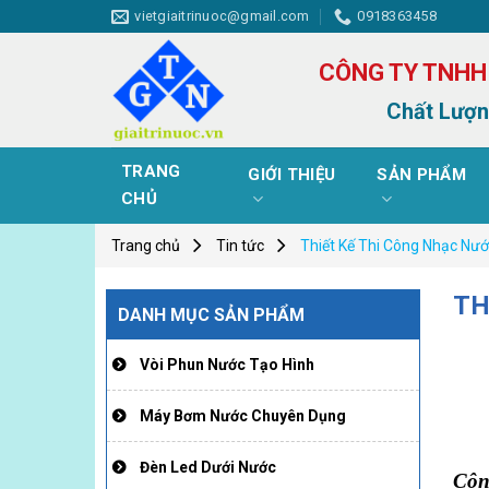
Skip
vietgiaitrinuoc@gmail.com
0918363458
to
content
CÔNG TY TNHH
Chất Lượn
TRANG
GIỚI THIỆU
SẢN PHẨM
CHỦ
Trang chủ
Tin tức
Thiết Kế Thi Công Nhạc Nướ
TH
DANH MỤC SẢN PHẨM
Vòi Phun Nước Tạo Hình
Máy Bơm Nước Chuyên Dụng
Đèn Led Dưới Nước
Côn