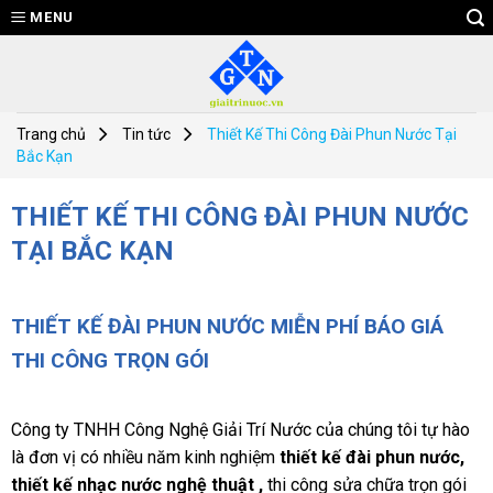
Skip
MENU
to
content
Trang chủ
Tin tức
Thiết Kế Thi Công Đài Phun Nước Tại
Bắc Kạn
THIẾT KẾ THI CÔNG ĐÀI PHUN NƯỚC
TẠI BẮC KẠN
THIẾT KẾ ĐÀI PHUN NƯỚC MIỄN PHÍ BÁO GIÁ
THI CÔNG TRỌN GÓI
Công ty TNHH Công Nghệ Giải Trí Nước của chúng tôi tự hào
là đơn vị có nhiều năm kinh nghiệm
thiết kế đài phun nước,
thiết kế nhạc nước nghệ thuật ,
thi công sửa chữa trọn gói