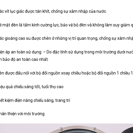
ác vít lục giác được tán khít, chống sự xâm nhập của nước.
ề mặt đèn là tấm kính cường lực, bảo vệ bộ đèn và không làm suy giảm q
ác gioăng cao su được chèn ở những vị trí quan trọng, chống sự xâm nh
iện áp an toàn sử dụng: – Do đặc tính sử dụng trong môi trường dưới nư
 bảo độ an toàn cao nhất.
èn được đấu nối với bộ đổi nguồn xoay chiều hoặc bộ đổi nguồn 1 chiều
iệu quả chiếu sáng tốt, tuổi thọ cao
iết kiệm điện năng chiếu sáng, trang trí
hân thiện với môi trường