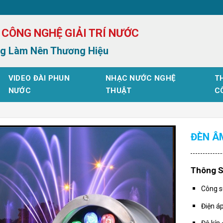
 CÔNG NGHỆ GIẢI TRÍ NƯỚC
g Làm Nên Thương Hiệu
VIDEO ĐÀI PHUN
NHẠC NƯỚC NGHỆ
TH
NƯỚC
THUẬT
C
ĐÈN Â
Thông S
Công s
Điện á