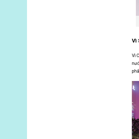
Vì
Vì 
nướ
phẩ