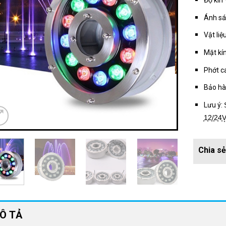
Độ kín 
Ánh sá
Vật liệ
Mặt kí
Phớt c
Bảo hà
Lưu ý: S͙Ả
͙1͙2͙/͙2͙4͙V
Ô TẢ