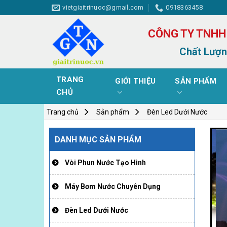
Skip
vietgiaitrinuoc@gmail.com
0918363458
to
content
CÔNG TY TNHH
Chất Lượn
TRANG
GIỚI THIỆU
SẢN PHẨM
CHỦ
Trang chủ
Sản phẩm
Đèn Led Dưới Nước
DANH MỤC SẢN PHẨM
Vòi Phun Nước Tạo Hình
Máy Bơm Nước Chuyên Dụng
Đèn Led Dưới Nước