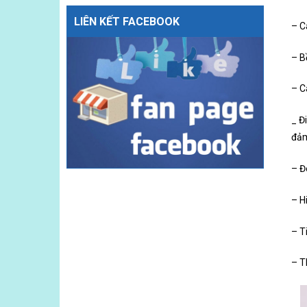
LIÊN KẾT FACEBOOK
– C
– B
– C
_ Đ
đảm
– Đ
– H
– T
– T