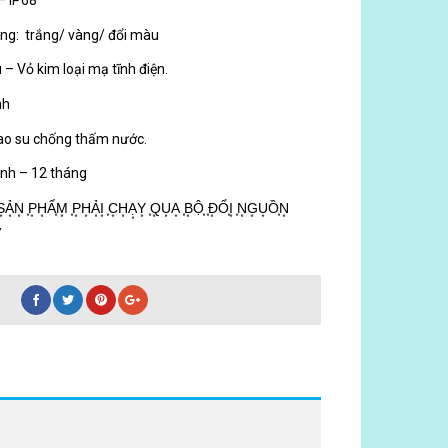
– IP68
ng: trắng/ vàng/ đổi màu
u – Vỏ kim loại mạ tĩnh điện.
nh
ao su chống thấm nước.
nh – 12 tháng
͙N͙ ͙P͙H͙Ẩ͙M͙ ͙P͙H͙Ả͙I͙ ͙C͙H͙Ạ͙Y͙ ͙Q͙U͙A͙ ͙B͙Ộ͙ ͙Đ͙Ổ͙I͙ ͙N͙G͙U͙Ồ͙N͙
͙