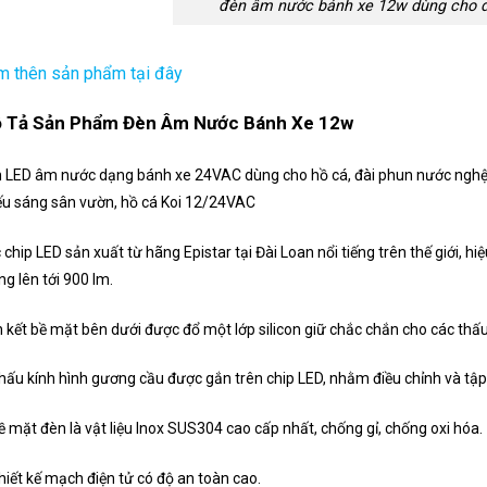
đèn âm nước bánh xe 12w dùng cho đ
 thên sản phẩm tại đây
 Tả Sản Phẩm Đèn Âm Nước Bánh Xe 12w
 LED âm nước dạng bánh xe 24VAC dùng cho hồ cá, đài phun nước nghệ
ếu sáng sân vườn, hồ cá Koi 12/24VAC
 chip LED sản xuất từ hãng Epistar tại Đài Loan nổi tiếng trên thế giới, 
ng lên tới 900 lm.
n kết bề mặt bên dưới được đổ một lớp silicon giữ chắc chắn cho các thấu
hấu kính hình gương cầu được gắn trên chip LED, nhằm điều chỉnh và tập
ề mặt đèn là vật liệu Inox SUS304 cao cấp nhất, chống gỉ, chống oxi hóa.
hiết kế mạch điện tử có độ an toàn cao.