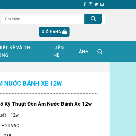
GIỎ HÀNG
IẾT KẾ VÀ THI
LIÊN
ẢNH
ÔNG
HỆ
M NƯỚC BÁNH XE 12W
ố Kỹ Thuật Đèn Âm Nước Bánh Xe 12w
uất – 12w
p – 24 VAC