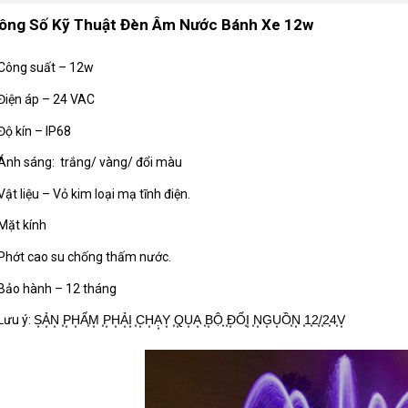
ông Số Kỹ Thuật Đèn Âm Nước Bánh Xe 12w
Công suất – 12w
Điện áp – 24 VAC
Độ kín – IP68
Ánh sáng: trắng/ vàng/ đổi màu
Vật liệu – Vỏ kim loại mạ tĩnh điện.
Mặt kính
Phớt cao su chống thấm nước.
Bảo hành – 12 tháng
Lưu ý: S͙Ả͙N͙ ͙P͙H͙Ẩ͙M͙ ͙P͙H͙Ả͙I͙ ͙C͙H͙Ạ͙Y͙ ͙Q͙U͙A͙ ͙B͙Ộ͙ ͙Đ͙Ổ͙I͙ ͙N͙G͙U͙Ồ͙N͙ ͙1͙2͙/͙2͙4͙V͙